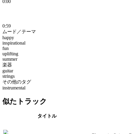
0:00
0:59
ムード／テーマ
happy
inspirational
fun
uplifting
summer
楽器
guitar
strings
その他のタグ
instrumental
似たトラック
タイトル