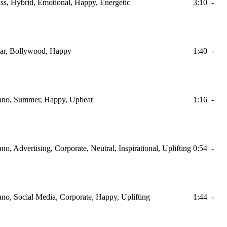
Bass, Hybrid, Emotional, Happy, Energetic
3:10
-
itar, Bollywood, Happy
1:40
-
Piano, Summer, Happy, Upbeat
1:16
-
ano, Advertising, Corporate, Neutral, Inspirational, Uplifting
0:54
-
iano, Social Media, Corporate, Happy, Uplifting
1:44
-