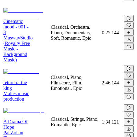
Cinematic
mood - 001 -
Classical, Orchestra,
3
Piano, Documentary,
0:25
144
MuswayStudio
Soft, Romantic, Epic
(Royalty Free
Music -
Background
Music)
Classical, Piano,
return of the
Filmscore, Film,
2:46
144
king
Emotional, Epic
Moltes music
production
Classical, Strings, Piano,
A Drama Of
1:34
121
Romantic, Epic
Hope
Pal Zoltan