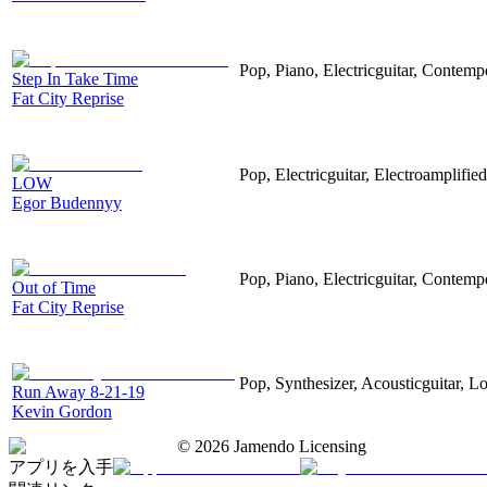
Pop, Piano, Electricguitar, Contemp
Step In Take Time
Fat City Reprise
Pop, Electricguitar, Electroamplifi
LOW
Egor Budennyy
Pop, Piano, Electricguitar, Contemp
Out of Time
Fat City Reprise
Pop, Synthesizer, Acousticguitar, 
Run Away 8-21-19
Kevin Gordon
©
2026
Jamendo Licensing
アプリを入手