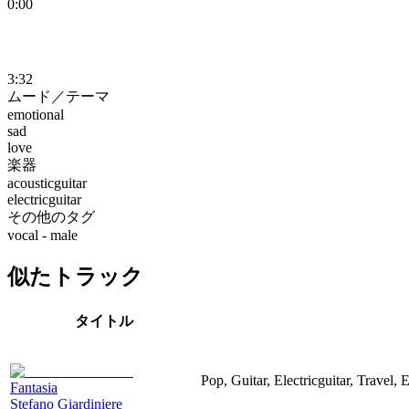
0:00
3:32
ムード／テーマ
emotional
sad
love
楽器
acousticguitar
electricguitar
その他のタグ
vocal - male
似たトラック
タイトル
Pop, Guitar, Electricguitar, Travel,
Fantasia
Stefano Giardiniere