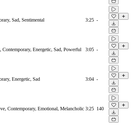
orary, Sad, Sentimental
3:25
-
ed, Contemporary, Energetic, Sad, Powerful
3:05
-
orary, Energetic, Sad
3:04
-
Love, Contemporary, Emotional, Melancholic
3:25
140