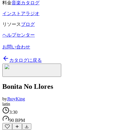
料金
音楽カタログ
インストアラジオ
リソース
ブログ
ヘルプセンター
お問い合わせ
カタログに戻る
Bonita No Llores
by
JhoyKing
latin
3:30
90 BPM