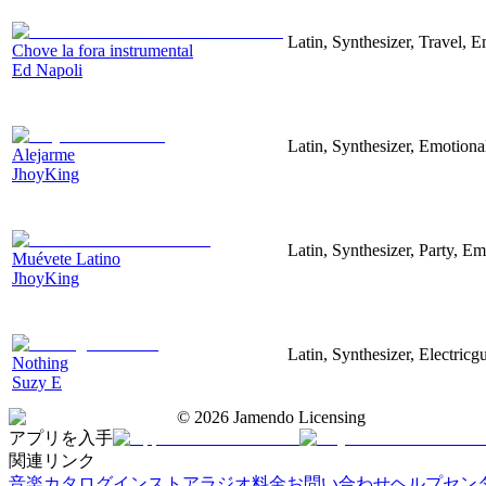
Latin, Synthesizer, Travel, 
Chove la fora instrumental
Ed Napoli
Latin, Synthesizer, Emotiona
Alejarme
JhoyKing
Latin, Synthesizer, Party, Em
Muévete Latino
JhoyKing
Latin, Synthesizer, Electricg
Nothing
Suzy E
©
2026
Jamendo Licensing
アプリを入手
関連リンク
音楽カタログ
インストアラジオ
料金
お問い合わせ
ヘルプセン