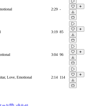
Emotional
2:29
-
l
3:19
85
otional
3:04
96
uitar, Love, Emotional
2:14
114
ター
お問い合わせ