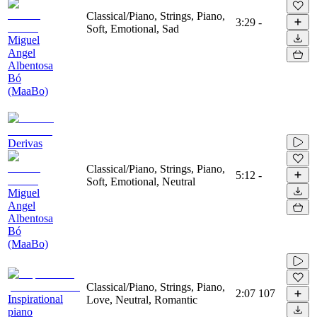
Classical/Piano, Strings, Piano,
3:29
-
Soft, Emotional, Sad
Miguel
Angel
Albentosa
Bó
(MaaBo)
Derivas
Classical/Piano, Strings, Piano,
5:12
-
Soft, Emotional, Neutral
Miguel
Angel
Albentosa
Bó
(MaaBo)
Classical/Piano, Strings, Piano,
2:07
107
Inspirational
Love, Neutral, Romantic
piano