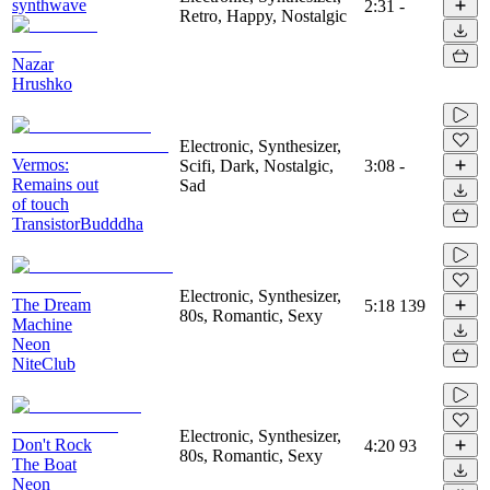
synthwave
2:31
-
Retro, Happy, Nostalgic
Nazar
Hrushko
Electronic, Synthesizer,
Vermos:
Scifi, Dark, Nostalgic,
3:08
-
Remains out
Sad
of touch
TransistorBudddha
Electronic, Synthesizer,
The Dream
5:18
139
80s, Romantic, Sexy
Machine
Neon
NiteClub
Electronic, Synthesizer,
Don't Rock
4:20
93
80s, Romantic, Sexy
The Boat
Neon