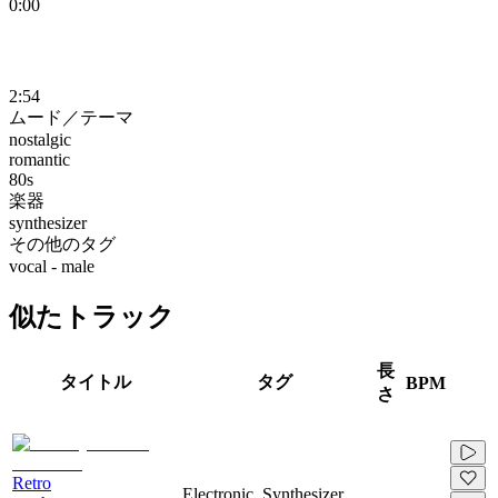
0:00
2:54
ムード／テーマ
nostalgic
romantic
80s
楽器
synthesizer
その他のタグ
vocal - male
似たトラック
長
タイトル
タグ
BPM
さ
Retro
Electronic, Synthesizer,