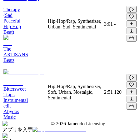
Therapy
(Sad
Peaceful
Hip-Hop/Rap, Synthesizer,
3:01
-
Hip Hop
Urban, Sad, Sentimental
Beat)
The
ARTISANS
Beats
Hip-Hop/Rap, Synthesizer,
Bittersweet
Soft, Urban, Nostalgic,
2:51
120
Trap -
Sentimental
Instrumental
edit
Abydos
Music
©
2026
Jamendo Licensing
アプリを入手