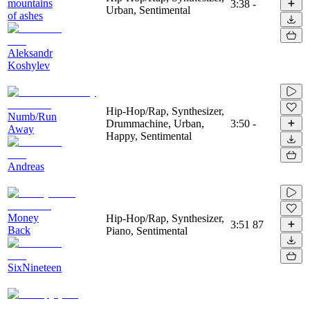
mountains
3:38
-
Urban, Sentimental
of ashes
Aleksandr
Koshylev
Hip-Hop/Rap, Synthesizer,
Numb/Run
Drummachine, Urban,
3:50
-
Away
Happy, Sentimental
Andreas
Money
Hip-Hop/Rap, Synthesizer,
3:51
87
Back
Piano, Sentimental
SixNineteen