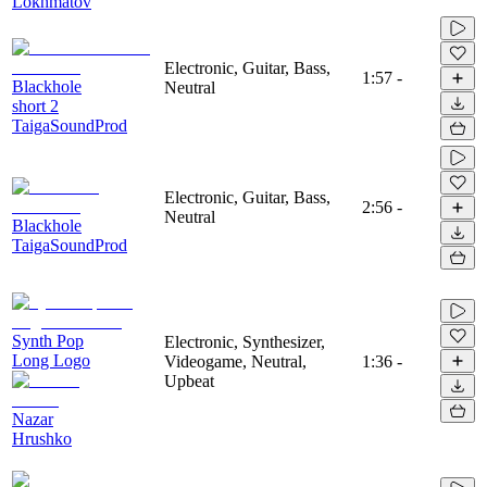
Lokhmatov
Electronic, Guitar, Bass,
1:57
-
Blackhole
Neutral
short 2
TaigaSoundProd
Electronic, Guitar, Bass,
2:56
-
Neutral
Blackhole
TaigaSoundProd
Synth Pop
Electronic, Synthesizer,
Long Logo
Videogame, Neutral,
1:36
-
Upbeat
Nazar
Hrushko