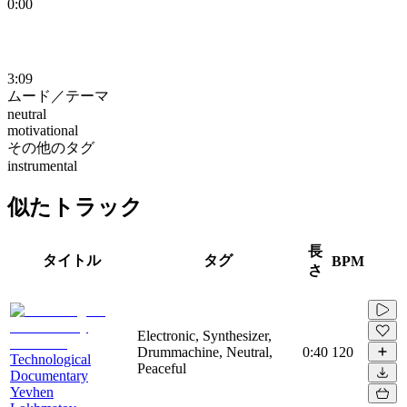
0:00
3:09
ムード／テーマ
neutral
motivational
その他のタグ
instrumental
似たトラック
長
タイトル
タグ
BPM
さ
Electronic, Synthesizer,
Drummachine, Neutral,
0:40
120
Technological
Peaceful
Documentary
Yevhen