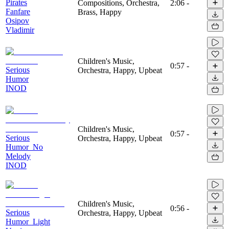
Pirates
Compositions, Orchestra,
2:06
-
Fanfare
Brass, Happy
Osipov
Vladimir
Children's Music,
0:57
-
Serious
Orchestra, Happy, Upbeat
Humor
INOD
Children's Music,
0:57
-
Serious
Orchestra, Happy, Upbeat
Humor_No
Melody
INOD
Children's Music,
0:56
-
Serious
Orchestra, Happy, Upbeat
Humor_Light