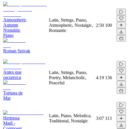
Atmospheric
Latin, Strings, Piano,
Autumn
Atmospheric, Nostalgic,
2:50
100
Nostalgic
Romantic
Piano
Roman Spivak
Antes que
Latin, Strings, Piano,
oscurezca
Poetry, Melancholic,
4:19
136
Peaceful
Tortuga de
Mar
Latin, Piano, Melodica,
Hermosa
3:07
113
Traditional, Nostalgic
Madì -
Composer