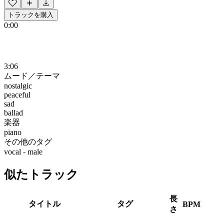
トラックを購入
0:00
3:06
ムード／テーマ
nostalgic
peaceful
sad
ballad
楽器
piano
その他のタグ
vocal - male
似たトラック
長
タイトル
タグ
BPM
さ