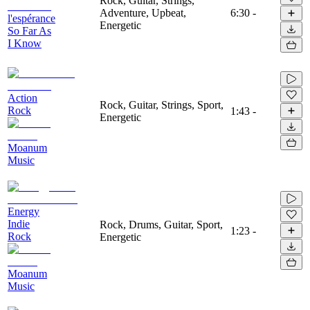
Rock, Guitar, Strings,
Adventure, Upbeat,
6:30
-
l'espérance
Energetic
So Far As
I Know
Action
Rock, Guitar, Strings, Sport,
Rock
1:43
-
Energetic
Moanum
Music
Energy
Indie
Rock, Drums, Guitar, Sport,
1:23
-
Rock
Energetic
Moanum
Music