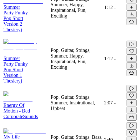
Summer, Happy,
Summer
1:12
-
Inspirational, Fun,
Party Funky
Exciting
Pop Short
Version 2
Thesieryj
Pop, Guitar, Strings,
Summer, Happy,
Summer
1:12
-
Inspirational, Fun,
Party Funky
Exciting
Pop Short
Version 1
Thesieryj
Pop, Guitar, Strings,
Summer, Inspirational,
2:07
-
Energy Of
Upbeat
Motion - Bed
CorporateSounds
My Life
Pop, Guitar, Strings, Bass,
2:49
-