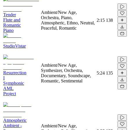
Ambient/New Age,
Tender
Orchestra, Piano,
Flute and
2:15
138
Atmospheric, Ethno, Neutral,
Romantic
Peaceful, Romantic
Piano
StudioVistar
Ambient/New Age,
Synthesizer, Orchestra,
Resurrection
5:24
135
Documentary, Soundscape,
I
Romantic, Sentimental
Symphonic
AML
Project
Atmospheric
Ambient -
Ambient/New Age,