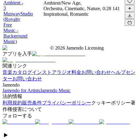
Ambient -
Ambient/New Age,
3
Orchestra, Cinematic, Nature,
0:28
141
MuswayStudio
Inspirational, Romantic
(Royalty
Free
Music -
Background
Music)
©
2026
Jamendo Licensing
アプリを入手
関連リンク
音楽カタログ
インストアラジオ
料金
お問い合わせ
ヘルプセン
ター
お問い合わせ
Jamendo
Jamendo for Artists
Jamendo Music
法的情報
利用規約
販売条件
プライバシーポリシー
クッキーポリシー
著
作権侵害について
フォローする