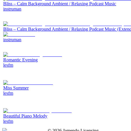
Bliss – Calm Background Ambient / Relaxing Podcast Music
instruman
Bliss – Calm Background Ambient / Relaxing Podcast Music (Exten
instruman
Romantic Evening
lesfm
Miss Summer
lesfm
Beautiful Piano Melody
lesfm
©
2026
Jamendo Licensing