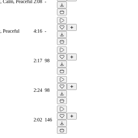
c, Calm, Peaceful
2:08
-
c, Peaceful
4:16
-
2:17
98
2:24
98
2:02
146