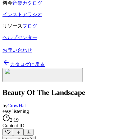
料金
音楽カタログ
インストアラジオ
リソース
ブログ
ヘルプセンター
お問い合わせ
カタログに戻る
Beauty Of The Landscape
by
CrowHat
easy listening
2:19
Content ID