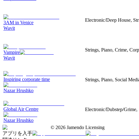
Electronic/Deep House, Str
3AM in Venice
Wavit
Strings, Piano, Crime, Cor
Vampire
Wavit
Inspiring corporate time
Strings, Piano, Social Medi
Nazar Hrushko
Global Air Centre
Electronic/Dubstep/Grime, 
Nazar Hrushko
©
2026
Jamendo Licensing
アプリを入手