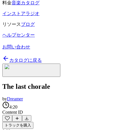
料金
音楽カタログ
インストアラジオ
リソース
ブログ
ヘルプセンター
お問い合わせ
カタログに戻る
The last chorale
by
Dreamer
4:20
Content ID
トラックを購入