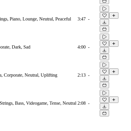
ings, Piano, Lounge, Neutral, Peaceful
3:47
-
porate, Dark, Sad
4:00
-
a, Corporate, Neutral, Uplifting
2:13
-
Strings, Bass, Videogame, Tense, Neutral
2:08
-