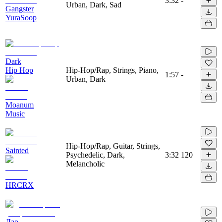
3:32
-
Urban, Dark, Sad
Gangster
YuraSoop
Dark
Hip Hop
Hip-Hop/Rap, Strings, Piano,
1:57
-
Urban, Dark
Moanum
Music
Hip-Hop/Rap, Guitar, Strings,
Sainted
Psychedelic, Dark,
3:32
120
Melancholic
HRCRX
Дао