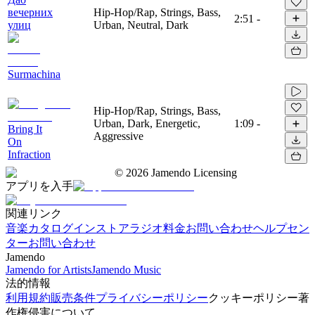
вечерних
Hip-Hop/Rap, Strings, Bass,
2:51
-
улиц
Urban, Neutral, Dark
Surmachina
Hip-Hop/Rap, Strings, Bass,
Urban, Dark, Energetic,
1:09
-
Bring It
Aggressive
On
Infraction
©
2026
Jamendo Licensing
アプリを入手
関連リンク
音楽カタログ
インストアラジオ
料金
お問い合わせ
ヘルプセン
ター
お問い合わせ
Jamendo
Jamendo for Artists
Jamendo Music
法的情報
利用規約
販売条件
プライバシーポリシー
クッキーポリシー
著
作権侵害について