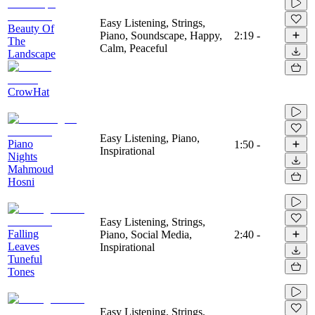
Easy Listening, Strings,
Beauty Of
Piano, Soundscape, Happy,
2:19
-
The
Calm, Peaceful
Landscape
CrowHat
Easy Listening, Piano,
Piano
1:50
-
Inspirational
Nights
Mahmoud
Hosni
Easy Listening, Strings,
Falling
Piano, Social Media,
2:40
-
Leaves
Inspirational
Tuneful
Tones
Easy Listening, Strings,