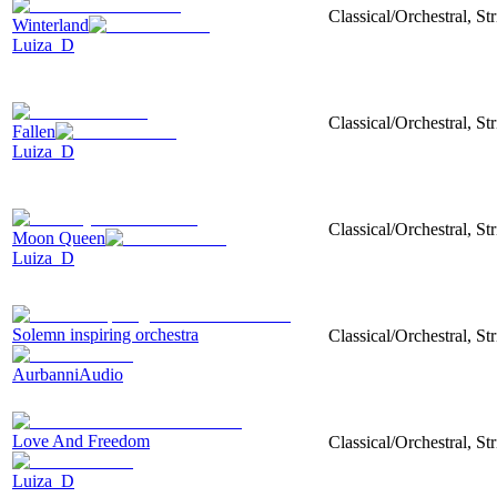
Classical/Orchestral, St
Winterland
Luiza_D
Classical/Orchestral, S
Fallen
Luiza_D
Classical/Orchestral, S
Moon Queen
Luiza_D
Solemn inspiring orchestra
Classical/Orchestral, St
AurbanniAudio
Love And Freedom
Classical/Orchestral, St
Luiza_D