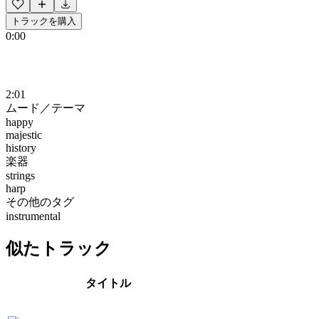
トラックを購入
0:00
2:01
ムード／テーマ
happy
majestic
history
楽器
strings
harp
その他のタグ
instrumental
似たトラック
タイトル