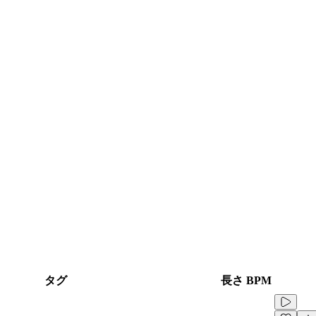
タグ
長さ
BPM