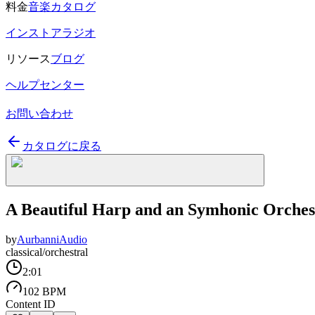
料金
音楽カタログ
インストアラジオ
リソース
ブログ
ヘルプセンター
お問い合わせ
カタログに戻る
A Beautiful Harp and an Symhonic Orches
by
AurbanniAudio
classical/orchestral
2:01
102 BPM
Content ID