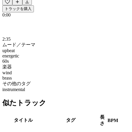
トラックを購入
0:00
2:35
ムード／テーマ
upbeat
energetic
60s
楽器
wind
brass
その他のタグ
instrumental
似たトラック
長
タイトル
タグ
BPM
さ