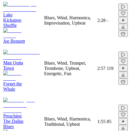
Lake
Blues, Wind, Harmonica,
Kickapoo
2:28
-
Improvisation, Upbeat
Shuffle
Joe Bennett
Man Outta
Blues, Wind, Trumpet,
Town
Trombone, Upbeat,
2:57
119
Energetic, Fun
Forget the
Whale
Preaching
Blues, Wind, Harmonica,
The Dallas
1:55
85
Traditional, Upbeat
Blues