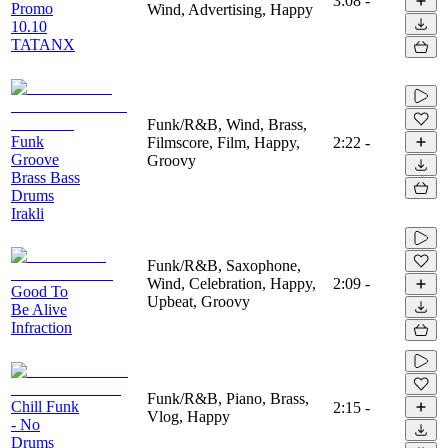
3:08
-
Promo
Wind, Advertising, Happy
10.10
TATANX
Funk/R&B, Wind, Brass,
Funk
Filmscore, Film, Happy,
2:22
-
Groove
Groovy
Brass Bass
Drums
Irakli
Funk/R&B, Saxophone,
Wind, Celebration, Happy,
2:09
-
Good To
Upbeat, Groovy
Be Alive
Infraction
Funk/R&B, Piano, Brass,
Chill Funk
2:15
-
Vlog, Happy
- No
Drums