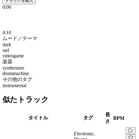
トラックを購入
0:00
4:10
ムード／テーマ
dark
sad
videogame
楽器
synthesizer
drummachine
その他のタグ
instrumental
似たトラック
長
タイトル
タグ
BPM
さ
Electronic,