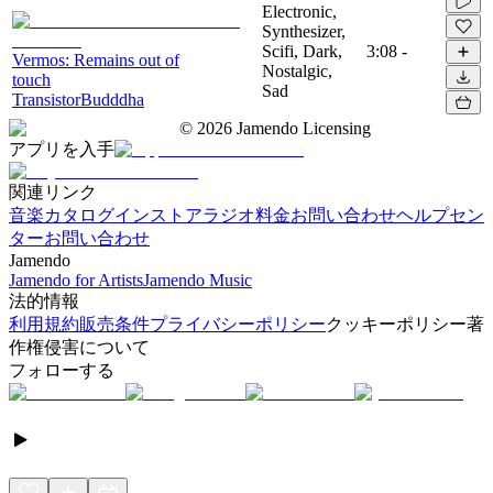
Electronic,
Synthesizer,
Scifi, Dark,
3:08
-
Vermos: Remains out of
Nostalgic,
touch
Sad
TransistorBudddha
©
2026
Jamendo Licensing
アプリを入手
関連リンク
音楽カタログ
インストアラジオ
料金
お問い合わせ
ヘルプセン
ター
お問い合わせ
Jamendo
Jamendo for Artists
Jamendo Music
法的情報
利用規約
販売条件
プライバシーポリシー
クッキーポリシー
著
作権侵害について
フォローする