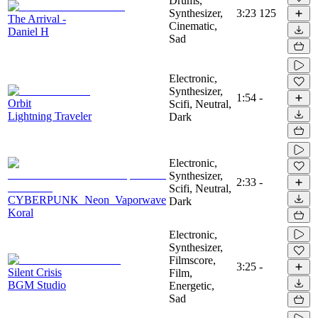
Drums,
Synthesizer,
3:23
125
The Arrival -
Cinematic,
Daniel H
Sad
Electronic,
Synthesizer,
1:54
-
Orbit
Scifi, Neutral,
Lightning Traveler
Dark
Electronic,
Synthesizer,
2:33
-
Scifi, Neutral,
CYBERPUNK_Neon_Vaporwave
Dark
Koral
Electronic,
Synthesizer,
Filmscore,
3:25
-
Silent Crisis
Film,
BGM Studio
Energetic,
Sad