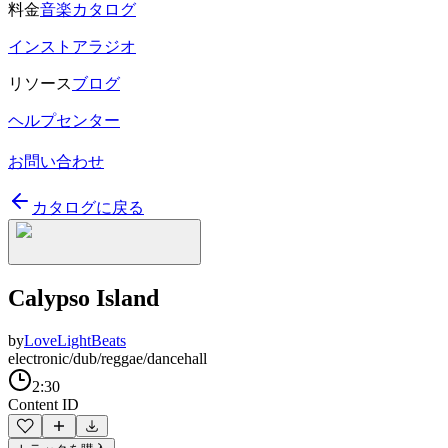
料金
音楽カタログ
インストアラジオ
リソース
ブログ
ヘルプセンター
お問い合わせ
カタログに戻る
Calypso Island
by
LoveLightBeats
electronic/dub/reggae/dancehall
2:30
Content ID