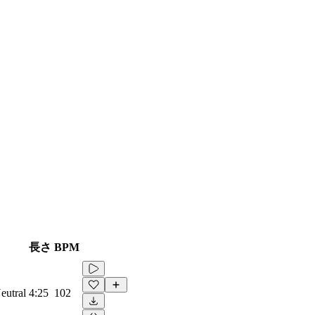
長さ
BPM
eutral
4:25
102