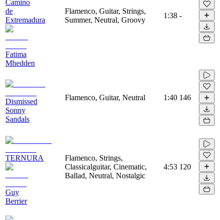
Camino
de
Flamenco, Guitar, Strings,
1:38
-
Extremadura
Summer, Neutral, Groovy
Fatima
Mhedden
Flamenco, Guitar, Neutral
1:40
146
Dismissed
Sonny
Sandals
TERNURA
Flamenco, Strings,
Classicalguitar, Cinematic,
4:53
120
Ballad, Neutral, Nostalgic
Guy
Berrier