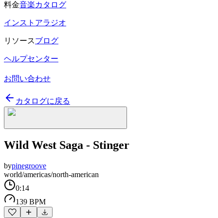
料金
音楽カタログ
インストアラジオ
リソース
ブログ
ヘルプセンター
お問い合わせ
カタログに戻る
Wild West Saga - Stinger
by
pinegroove
world/americas/north-american
0:14
139 BPM