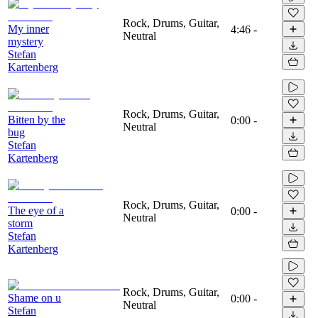
Rock, Drums, Guitar,
My inner
4:46
-
Neutral
mystery
Stefan
Kartenberg
Rock, Drums, Guitar,
Bitten by the
0:00
-
Neutral
bug
Stefan
Kartenberg
Rock, Drums, Guitar,
The eye of a
0:00
-
Neutral
storm
Stefan
Kartenberg
Rock, Drums, Guitar,
Shame on u
0:00
-
Neutral
Stefan