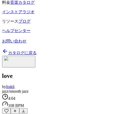
料金
音楽カタログ
インストアラジオ
リソース
ブログ
ヘルプセンター
お問い合わせ
カタログに戻る
love
by
Irakli
jazz/smooth jazz
4:04
108 BPM