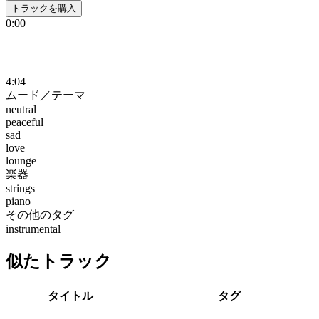
トラックを購入
0:00
4:04
ムード／テーマ
neutral
peaceful
sad
love
lounge
楽器
strings
piano
その他のタグ
instrumental
似たトラック
タイトル
タグ