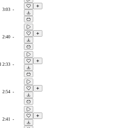
3:03
-
2:40
-
l
2:33
-
2:54
-
2:41
-