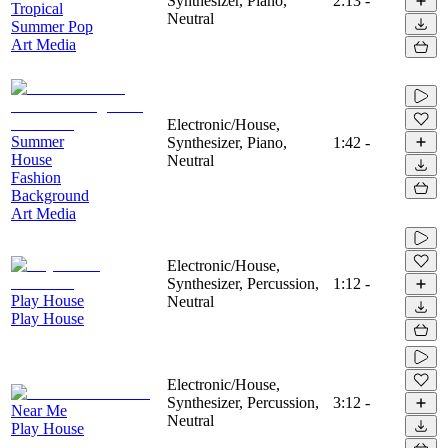
Synthesizer, Piano,
2:13
-
Tropical
Neutral
Summer Pop
Art Media
Electronic/House,
Summer
Synthesizer, Piano,
1:42
-
House
Neutral
Fashion
Background
Art Media
Electronic/House,
Synthesizer, Percussion,
1:12
-
Play House
Neutral
Play House
Electronic/House,
Synthesizer, Percussion,
3:12
-
Near Me
Neutral
Play House