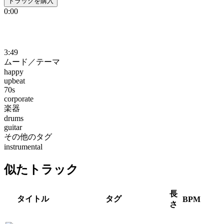
トラックを購入
0:00
3:49
ムード／テーマ
happy
upbeat
70s
corporate
楽器
drums
guitar
その他のタグ
instrumental
似たトラック
長
タイトル
タグ
BPM
さ