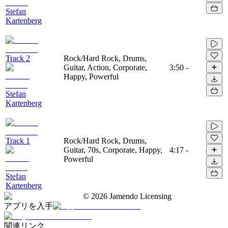
Stefan
Kartenberg
Track 2
Rock/Hard Rock, Drums,
Guitar, Action, Corporate,
3:50
-
Happy, Powerful
Stefan
Kartenberg
Track 1
Rock/Hard Rock, Drums,
Guitar, 70s, Corporate, Happy,
4:17
-
Powerful
Stefan
Kartenberg
©
2026
Jamendo Licensing
アプリを入手
関連リンク