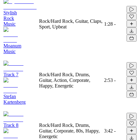
Stylish
Rock
Rock/Hard Rock, Guitar, Claps,
Music
1:28
-
Sport, Upbeat
Moanum
Music
Track 7
Rock/Hard Rock, Drums,
Guitar, Action, Corporate,
2:53
-
Happy, Energetic
Stefan
Kartenberg
Track 8
Rock/Hard Rock, Drums,
Guitar, Corporate, 80s, Happy,
3:42
-
Energetic