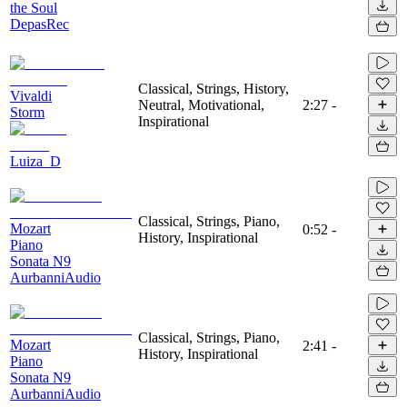
the Soul
DepasRec
Classical, Strings, History,
Vivaldi
Neutral, Motivational,
2:27
-
Storm
Inspirational
Luiza_D
Classical, Strings, Piano,
Mozart
0:52
-
History, Inspirational
Piano
Sonata N9
AurbanniAudio
Classical, Strings, Piano,
Mozart
2:41
-
History, Inspirational
Piano
Sonata N9
AurbanniAudio