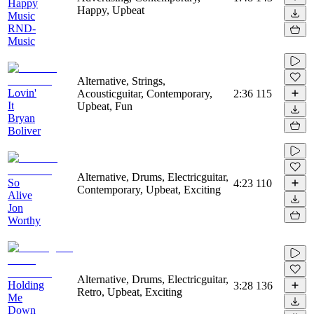
Happy
Happy, Upbeat
Music
RND-
Music
Alternative, Strings,
Lovin'
Acousticguitar, Contemporary,
2:36
115
It
Upbeat, Fun
Bryan
Boliver
Alternative, Drums, Electricguitar,
So
4:23
110
Contemporary, Upbeat, Exciting
Alive
Jon
Worthy
Alternative, Drums, Electricguitar,
Holding
3:28
136
Retro, Upbeat, Exciting
Me
Down