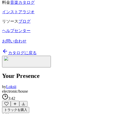
料金
音楽カタログ
インストアラジオ
リソース
ブログ
ヘルプセンター
お問い合わせ
カタログに戻る
Your Presence
by
Loksii
electronic/house
3:42
トラックを購入