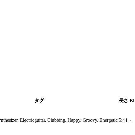
タグ
長さ
B
nthesizer, Electricguitar, Clubbing, Happy, Groovy, Energetic
5:44
-