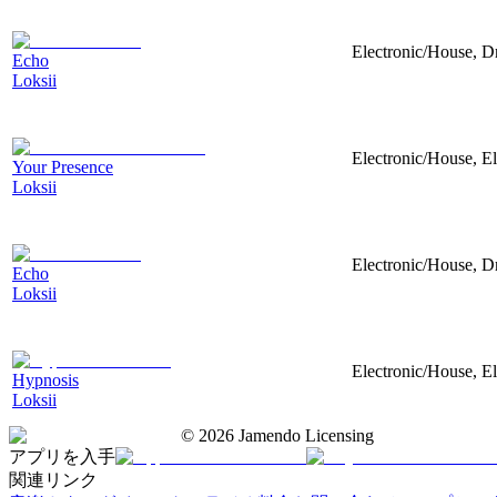
Electronic/House, Dr
Echo
Loksii
Electronic/House, El
Your Presence
Loksii
Electronic/House, Dr
Echo
Loksii
Electronic/House, El
Hypnosis
Loksii
©
2026
Jamendo Licensing
アプリを入手
関連リンク