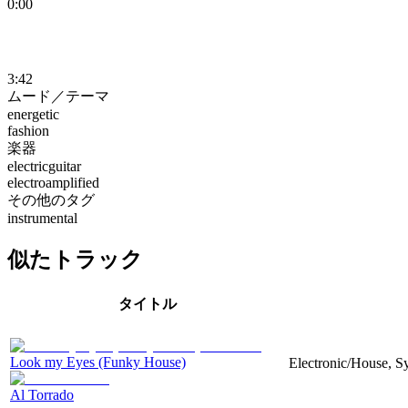
0:00
3:42
ムード／テーマ
energetic
fashion
楽器
electricguitar
electroamplified
その他のタグ
instrumental
似たトラック
タイトル
Look my Eyes (Funky House)
Electronic/House, Sy
Al Torrado