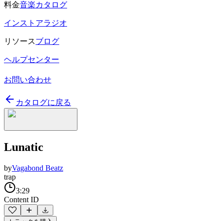
料金
音楽カタログ
インストアラジオ
リソース
ブログ
ヘルプセンター
お問い合わせ
カタログに戻る
Lunatic
by
Vagabond Beatz
trap
3:29
Content ID