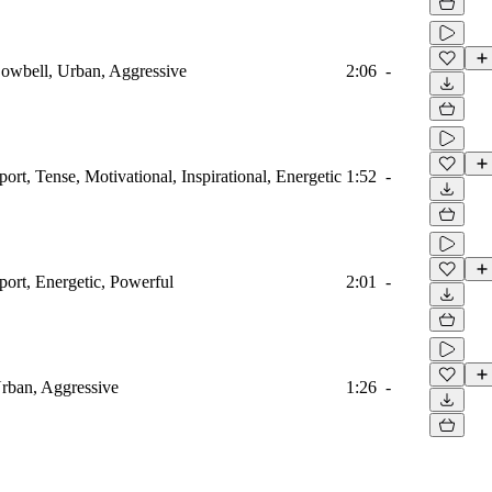
Cowbell, Urban, Aggressive
2:06
-
port, Tense, Motivational, Inspirational, Energetic
1:52
-
port, Energetic, Powerful
2:01
-
Urban, Aggressive
1:26
-