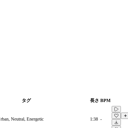
タグ
長さ
BPM
Urban, Neutral, Energetic
1:38
-