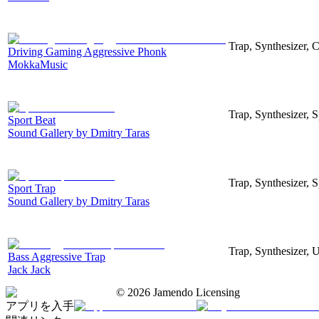
Trap, Synthesizer, 
Driving Gaming Aggressive Phonk
MokkaMusic
Trap, Synthesizer, S
Sport Beat
Sound Gallery by Dmitry Taras
Trap, Synthesizer, S
Sport Trap
Sound Gallery by Dmitry Taras
Trap, Synthesizer, 
Bass Aggressive Trap
Jack Jack
©
2026
Jamendo Licensing
アプリを入手