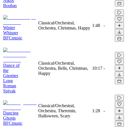
Nikos
Boubas
Classical/Orchestral,
1:48
-
Winter
Orchestra, Christmas, Happy
Whisper
BFCmusic
Classical/Orchestral,
Dance of
Orchestra, Bells, Christmas,
10:17
-
the
Happy
Gnomes
Long
Roman
Spivak
Classical/Orchestral,
Orchestra, Theremin,
1:28
-
Dancing
Halloween, Scary
Ghosts
BFCmusic