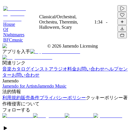
Classical/Orchestral,
Orchestra, Theremin,
1:34
-
House
Halloween, Scary
Of
Nightmares
BFCmusic
©
2026
Jamendo Licensing
アプリを入手
関連リンク
音楽カタログ
インストアラジオ
料金
お問い合わせ
ヘルプセン
ター
お問い合わせ
Jamendo
Jamendo for Artists
Jamendo Music
法的情報
利用規約
販売条件
プライバシーポリシー
クッキーポリシー
著
作権侵害について
フォローする