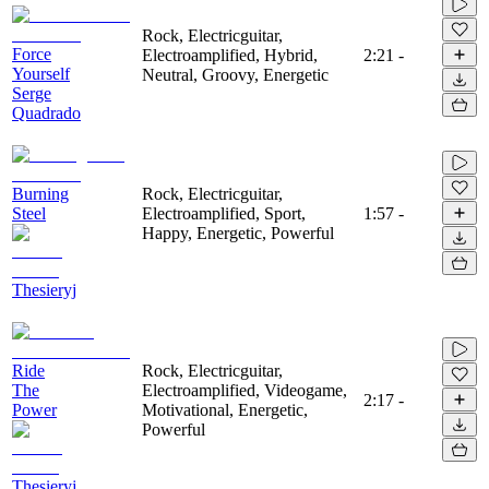
Rock, Electricguitar,
Force
Electroamplified, Hybrid,
2:21
-
Yourself
Neutral, Groovy, Energetic
Serge
Quadrado
Burning
Rock, Electricguitar,
Steel
Electroamplified, Sport,
1:57
-
Happy, Energetic, Powerful
Thesieryj
Ride
Rock, Electricguitar,
The
Electroamplified, Videogame,
2:17
-
Power
Motivational, Energetic,
Powerful
Thesieryj