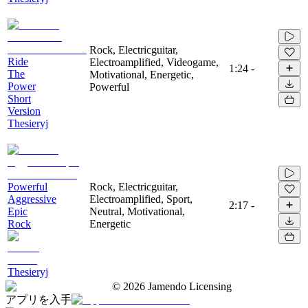
Rock, Electricguitar,
Ride
Electroamplified, Videogame,
1:24
-
The
Motivational, Energetic,
Power
Powerful
Short
Version
Thesieryj
Powerful
Rock, Electricguitar,
Aggressive
Electroamplified, Sport,
2:17
-
Epic
Neutral, Motivational,
Rock
Energetic
Thesieryj
©
2026
Jamendo Licensing
アプリを入手