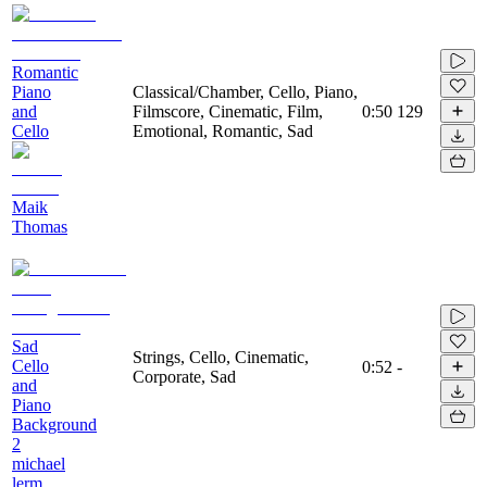
Romantic
Piano
Classical/Chamber, Cello, Piano,
and
Filmscore, Cinematic, Film,
0:50
129
Cello
Emotional, Romantic, Sad
Maik
Thomas
Sad
Strings, Cello, Cinematic,
Cello
0:52
-
Corporate, Sad
and
Piano
Background
2
michael
lerm