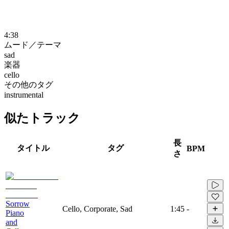
4:38
ムード／テーマ
sad
楽器
cello
その他のタグ
instrumental
似たトラック
長
タイトル
タグ
BPM
さ
Sorrow
Cello, Corporate, Sad
1:45
-
Piano
and