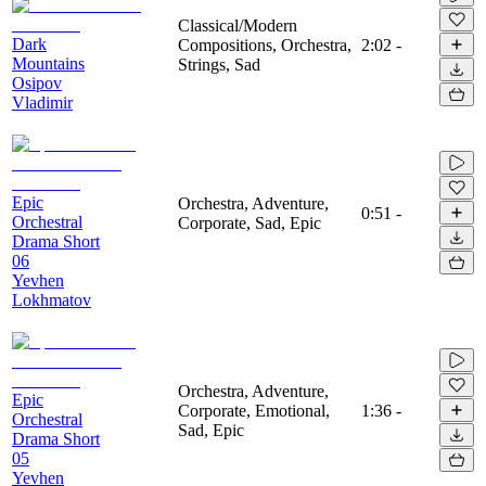
Classical/Modern
Dark
Compositions, Orchestra,
2:02
-
Mountains
Strings, Sad
Osipov
Vladimir
Epic
Orchestra, Adventure,
0:51
-
Orchestral
Corporate, Sad, Epic
Drama Short
06
Yevhen
Lokhmatov
Orchestra, Adventure,
Epic
Corporate, Emotional,
1:36
-
Orchestral
Sad, Epic
Drama Short
05
Yevhen