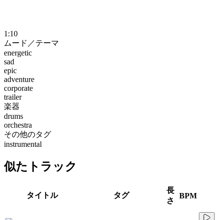
1:10
ムード／テーマ
energetic
sad
epic
adventure
corporate
trailer
楽器
drums
orchestra
その他のタグ
instrumental
似たトラック
長
タイトル
タグ
BPM
さ