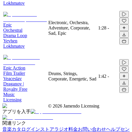
Lokhmatov
Electronic, Orchestra,
Epic
Adventure, Corporate,
1:28
-
Orchestral
Sad, Epic
Drama Loop
Yevhen
Lokhmatov
Epic Action
Film Trailer
Drums, Strings,
1:42
-
Veaceslav
Corporate, Energetic, Sad
Draganov |
Royalty Free
Music
Licensing
©
2026
Jamendo Licensing
アプリを入手
関連リンク
音楽カタログ
インストアラジオ
料金
お問い合わせ
ヘルプセン