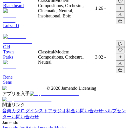
Classical/Modern
Blackbeard
Compositions, Orchestra,
1:26
-
Cinematic, Neutral,
Inspirational, Epic
Luiza_D
Old
Town
Classical/Modern
Parks
Compositions, Orchestra,
3:02
-
Neutral
Rene
Sens
©
2026
Jamendo Licensing
アプリを入手
関連リンク
音楽カタログ
インストアラジオ
料金
お問い合わせ
ヘルプセン
ター
お問い合わせ
Jamendo
Jamendo for Artists
Jamendo Music