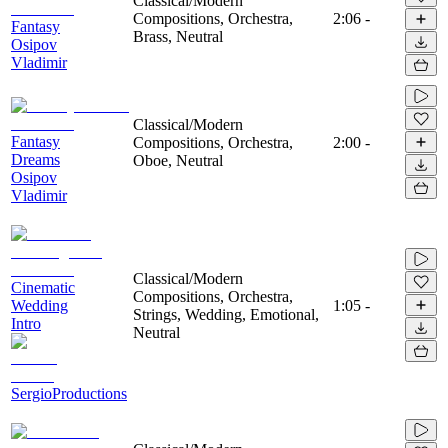
Classical/Modern
Compositions, Orchestra,
2:06
-
Fantasy
Brass, Neutral
Osipov
Vladimir
Classical/Modern
Fantasy
Compositions, Orchestra,
2:00
-
Dreams
Oboe, Neutral
Osipov
Vladimir
Classical/Modern
Cinematic
Compositions, Orchestra,
Wedding
1:05
-
Strings, Wedding, Emotional,
Intro
Neutral
SergioProductions