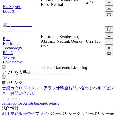
2:47
-
Bass, Neutral
No Regrets
DJ35X
Electronic, Synthesizer,
Epic
Abstract, Neutral, Quirky,
0:22
128
Electronic
Epic
Technology
Edit 8
Yevhen
Lokhmatov
©
2026
Jamendo Licensing
アプリを入手
関連リンク
音楽カタログ
インストアラジオ
料金
お問い合わせ
ヘルプセン
ター
お問い合わせ
Jamendo
Jamendo for Artists
Jamendo Music
法的情報
利用規約
販売条件
プライバシーポリシー
クッキーポリシー
著