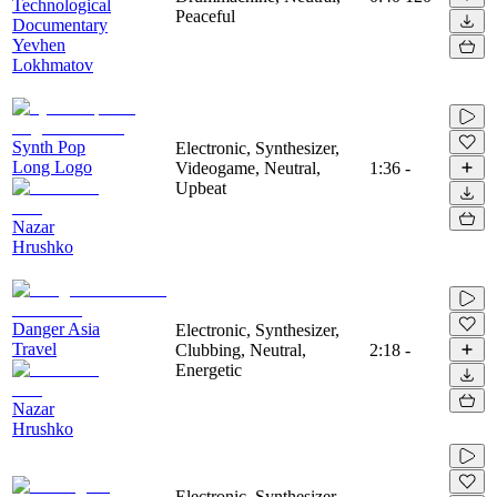
Technological
Peaceful
Documentary
Yevhen
Lokhmatov
Synth Pop
Electronic, Synthesizer,
Long Logo
Videogame, Neutral,
1:36
-
Upbeat
Nazar
Hrushko
Danger Asia
Electronic, Synthesizer,
Travel
Clubbing, Neutral,
2:18
-
Energetic
Nazar
Hrushko
Electronic, Synthesizer,