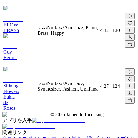
BLOW
Jazz/Nu Jazz/Acid Jazz, Piano,
BRASS
4:32
130
Brass, Happy
Guy
Berrier
Jazz/Nu Jazz/Acid Jazz,
Shining
4:27
124
Synthesizer, Fashion, Uplifting
Flowers
Bahia
de
Roses
©
2026
Jamendo Licensing
アプリを入手
関連リンク