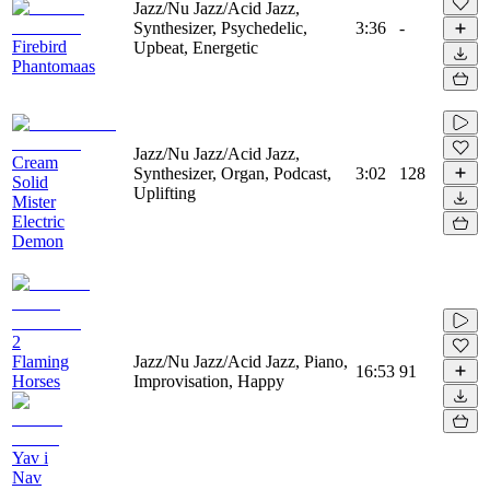
Jazz/Nu Jazz/Acid Jazz,
Synthesizer, Psychedelic,
3:36
-
Firebird
Upbeat, Energetic
Phantomaas
Jazz/Nu Jazz/Acid Jazz,
Cream
Synthesizer, Organ, Podcast,
3:02
128
Solid
Uplifting
Mister
Electric
Demon
2
Flaming
Jazz/Nu Jazz/Acid Jazz, Piano,
16:53
91
Horses
Improvisation, Happy
Yav i
Nav