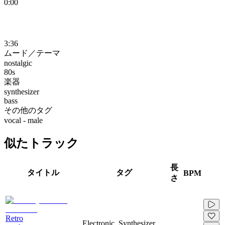
0:00
3:36
ムード／テーマ
nostalgic
80s
楽器
synthesizer
bass
その他のタグ
vocal - male
似たトラック
長
タイトル
タグ
BPM
さ
Retro
Electronic, Synthesizer,