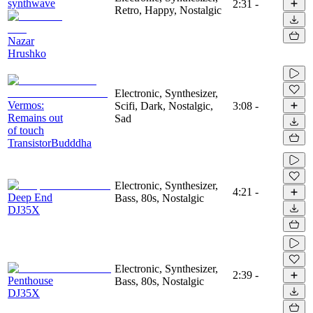
synthwave
2:31
-
Retro, Happy, Nostalgic
Nazar
Hrushko
Electronic, Synthesizer,
Vermos:
Scifi, Dark, Nostalgic,
3:08
-
Remains out
Sad
of touch
TransistorBudddha
Electronic, Synthesizer,
4:21
-
Deep End
Bass, 80s, Nostalgic
DJ35X
Electronic, Synthesizer,
2:39
-
Penthouse
Bass, 80s, Nostalgic
DJ35X