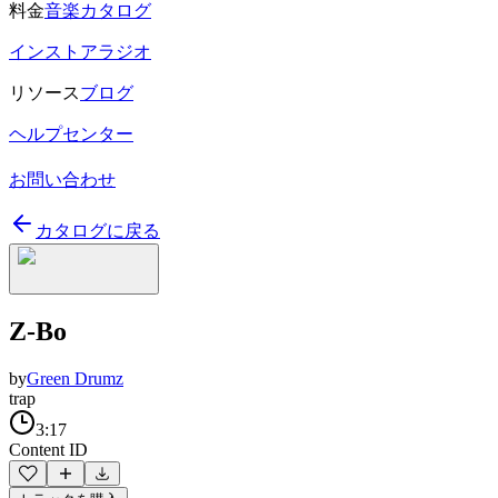
料金
音楽カタログ
インストアラジオ
リソース
ブログ
ヘルプセンター
お問い合わせ
カタログに戻る
Z-Bo
by
Green Drumz
trap
3:17
Content ID