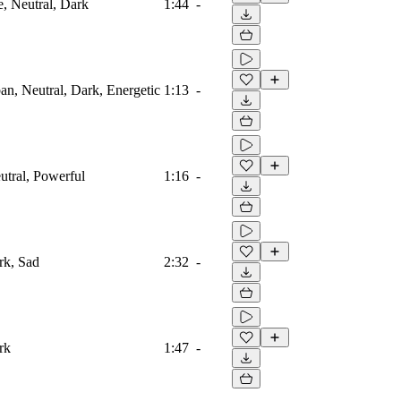
e, Neutral, Dark
1:44
-
ban, Neutral, Dark, Energetic
1:13
-
utral, Powerful
1:16
-
rk, Sad
2:32
-
rk
1:47
-