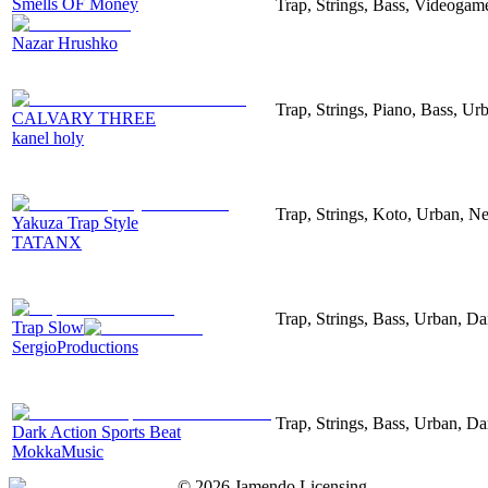
Smells OF Money
Trap, Strings, Bass, Videogam
Nazar Hrushko
Trap, Strings, Piano, Bass, Ur
CALVARY THREE
kanel holy
Trap, Strings, Koto, Urban, Ne
Yakuza Trap Style
TATANX
Trap, Strings, Bass, Urban, Da
Trap Slow
SergioProductions
Trap, Strings, Bass, Urban, Da
Dark Action Sports Beat
MokkaMusic
©
2026
Jamendo Licensing