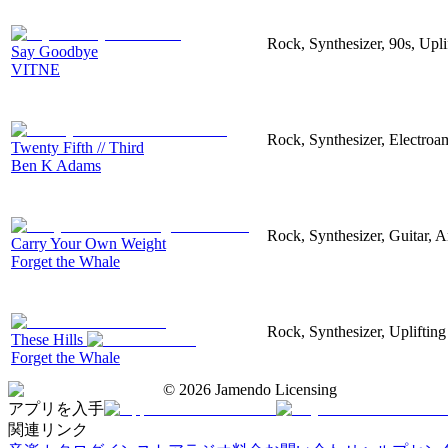
Rock, Synthesizer, 90s, Upli
Say Goodbye
VITNE
Rock, Synthesizer, Electroam
Twenty Fifth // Third
Ben K Adams
Rock, Synthesizer, Guitar, A
Carry Your Own Weight
Forget the Whale
Rock, Synthesizer, Uplifting
These Hills
Forget the Whale
©
2026
Jamendo Licensing
アプリを入手
関連リンク