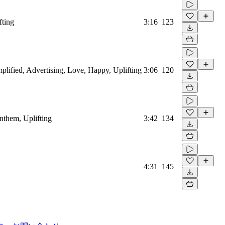
fting
3:16
123
plified, Advertising, Love, Happy, Uplifting
3:06
120
nthem, Uplifting
3:42
134
4:31
145