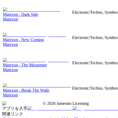
Electronic/Techno, Synthesi
Marexon - Dark Side
Marexon
Electronic/Techno, Synthesi
Marexon - New Coming
Marexon
Electronic/Techno, Synthesi
Marexon - The Messenger
Marexon
Electronic/Techno, Synthesi
Marexon - Break The Walls
Marexon
©
2026
Jamendo Licensing
アプリを入手
関連リンク