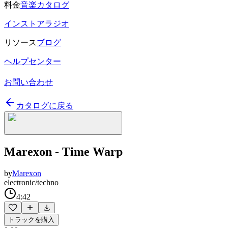
料金
音楽カタログ
インストアラジオ
リソース
ブログ
ヘルプセンター
お問い合わせ
カタログに戻る
Marexon - Time Warp
by
Marexon
electronic/techno
4:42
トラックを購入