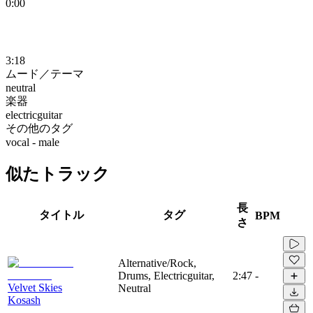
0:00
3:18
ムード／テーマ
neutral
楽器
electricguitar
その他のタグ
vocal - male
似たトラック
長
タイトル
タグ
BPM
さ
Alternative/Rock,
Drums, Electricguitar,
2:47
-
Velvet Skies
Neutral
Kosash