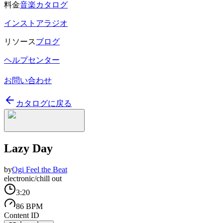
料金
音楽カタログ
インストアラジオ
リソース
ブログ
ヘルプセンター
お問い合わせ
カタログに戻る
Lazy Day
by
Ogi Feel the Beat
electronic/chill out
3:20
86 BPM
Content ID