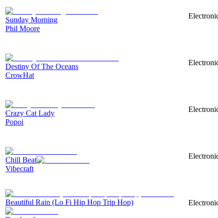
Electroni
Sunday Morning
Phil Moore
Electroni
Destiny Of The Oceans
CrowHat
Electroni
Crazy Cat Lady
Popoi
Electroni
Chill Beat
Vibecraft
Beautiful Rain (Lo Fi Hip Hop Trip Hop)
Electroni