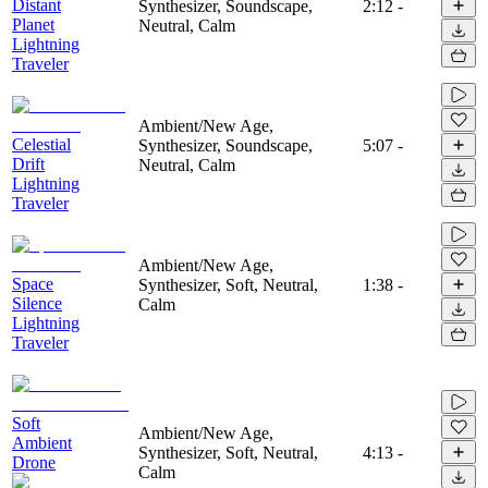
Distant
Synthesizer, Soundscape,
2:12
-
Planet
Neutral, Calm
Lightning
Traveler
Ambient/New Age,
Celestial
Synthesizer, Soundscape,
5:07
-
Drift
Neutral, Calm
Lightning
Traveler
Ambient/New Age,
Space
Synthesizer, Soft, Neutral,
1:38
-
Silence
Calm
Lightning
Traveler
Soft
Ambient/New Age,
Ambient
Synthesizer, Soft, Neutral,
4:13
-
Drone
Calm