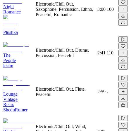
Electronic/Chill Out,
Night
Saxophone, Percussion, Ethno,
3:00
100
Romance
Peaceful, Romantic
Plushka
Electronic/Chill Out, Drums,
2:41
110
The
Percussion, Peaceful
People
lesfm
Electronic/Chill Out, Flute,
2:59
-
Lounge
Peaceful
Vintage
Relax
SheduRumer
Electronic/Chill Out, Wind,