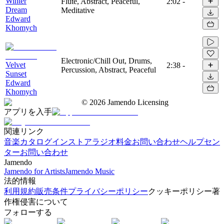
Winter
Flute, Abstract, Peaceful,
2:02
-
Dream
Meditative
Edward
Khomych
Electronic/Chill Out, Drums,
Velvet
2:38
-
Percussion, Abstract, Peaceful
Sunset
Edward
Khomych
©
2026
Jamendo Licensing
アプリを入手
関連リンク
音楽カタログ
インストアラジオ
料金
お問い合わせ
ヘルプセン
ター
お問い合わせ
Jamendo
Jamendo for Artists
Jamendo Music
法的情報
利用規約
販売条件
プライバシーポリシー
クッキーポリシー
著
作権侵害について
フォローする