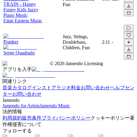
TRAIN - Happy
Fun
Funny Kids Jazzy
Piano Music
Eitan Epstein Music
Jazz, Strings,
Pranker
Doublebass,
2:11
-
Children, Fun
Serge Quadrado
©
2026
Jamendo Licensing
アプリを入手
関連リンク
音楽カタログ
インストアラジオ
料金
お問い合わせ
ヘルプセン
ター
お問い合わせ
Jamendo
Jamendo for Artists
Jamendo Music
法的情報
利用規約
販売条件
プライバシーポリシー
クッキーポリシー
著
作権侵害について
フォローする