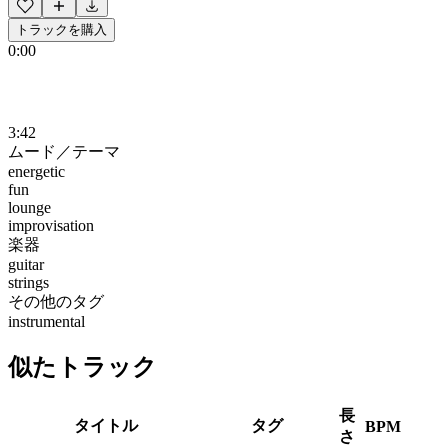
トラックを購入
0:00
3:42
ムード／テーマ
energetic
fun
lounge
improvisation
楽器
guitar
strings
その他のタグ
instrumental
似たトラック
長
タイトル
タグ
BPM
さ