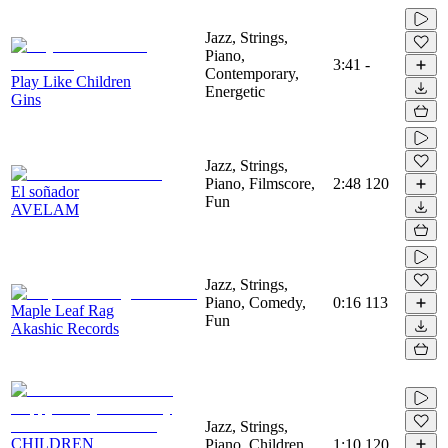
Jazz, Strings,
Piano,
3:41
-
Contemporary,
Play Like Children
Energetic
Gins
Jazz, Strings,
Piano, Filmscore,
2:48
120
El soñador
Fun
AVELAM
Jazz, Strings,
Piano, Comedy,
0:16
113
Maple Leaf Rag
Fun
Akashic Records
Jazz, Strings,
CHILDREN
Piano, Children,
1:10
120