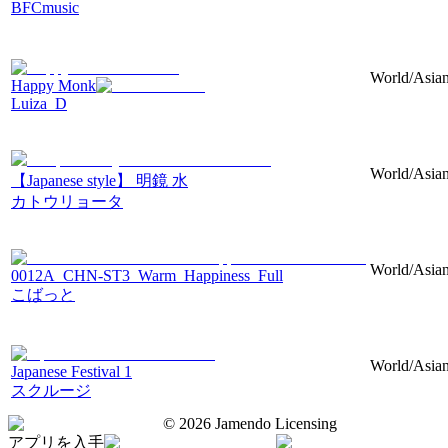
BFCmusic
World/Asian/
Happy Monk
Luiza_D
World/Asian
【Japanese style】 明鏡 水
カトウリョータ
World/Asian/
0012A_CHN-ST3_Warm_Happiness_Full
こばっと
World/Asian
Japanese Festival 1
スクルージ
©
2026
Jamendo Licensing
アプリを入手