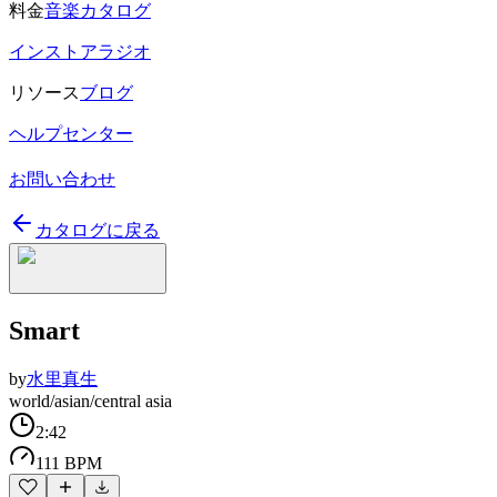
料金
音楽カタログ
インストアラジオ
リソース
ブログ
ヘルプセンター
お問い合わせ
カタログに戻る
Smart
by
水里真生
world/asian/central asia
2:42
111 BPM