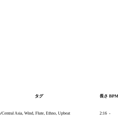
タグ
長さ
BP
/Central Asia, Wind, Flute, Ethno, Upbeat
2:16
-