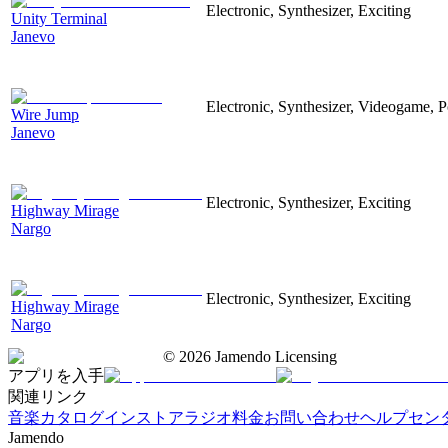
Electronic, Synthesizer, Exciting
Unity Terminal
Janevo
Electronic, Synthesizer, Videogame, P
Wire Jump
Janevo
Electronic, Synthesizer, Exciting
Highway Mirage
Nargo
Electronic, Synthesizer, Exciting
Highway Mirage
Nargo
©
2026
Jamendo Licensing
アプリを入手
関連リンク
音楽カタログ
インストアラジオ
料金
お問い合わせ
ヘルプセン
Jamendo